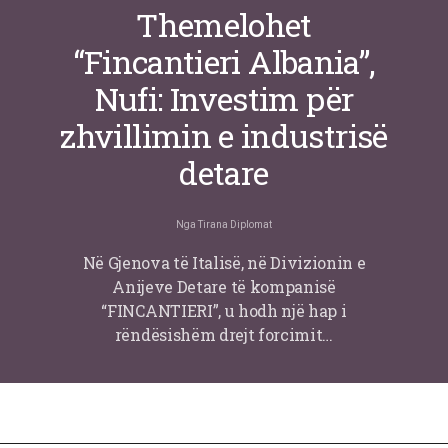
Themelohet
“Fincantieri Albania”,
Nufi: Investim për
zhvillimin e industrisë
detare
Nga
Tirana Diplomat
Në Gjenova të Italisë, në Divizionin e
Anijeve Detare të kompanisë
“FINCANTIERI”, u hodh një hap i
rëndësishëm drejt forcimit…