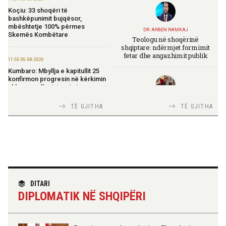
Koçiu: 33 shoqëri të
bashkëpunimit bujqësor,
mbështetje 100% përmes
DR. ARBEN RAMKAJ
Skemës Kombëtare
Teologu në shoqërinë
shqiptare: ndërmjet formimit
fetar dhe angazhimit publik
11:55 05-08-2026
Kumbaro: Mbyllja e kapitullit 25
konfirmon progresin në kërkimin
shkencor dhe integrimin
europian
TIRANA DIPLOMAT
TË GJITHA
TË GJITHA
Italia Strategjike — Ku është
Shqipëria?
11:52 05-08-2026
Rama: Avioni i parë zjarrfikës nis
operacionet, forcë e shtuar për
përballimin e zjarreve
TIRANA DIPLOMAT
11:14 05-08-2026
“Shqipëria në BE, projekt më i
DITARI
Model i ri publik për menaxhimin
madh se amaneti i
e shërbimeve mbështetëse
DIPLOMATIK NË SHQIPËRI
Skënderbeut dhe Ismail
shëndetësore, Sala: Cilësi e
Qemalit”
siguri për çdo pacient