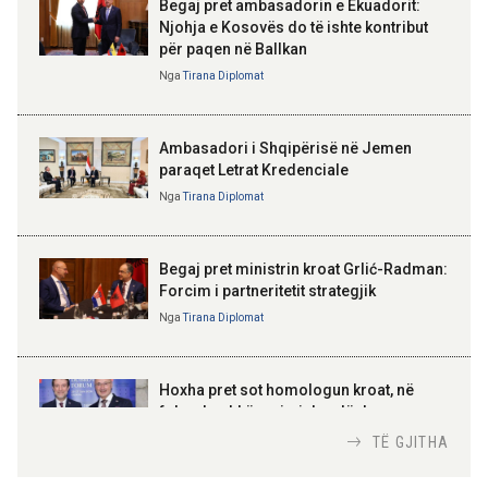
Begaj pret ambasadorin e Ekuadorit:
10:10 05-08-2026
Njohja e Kosovës do të ishte kontribut
Mbetën të bllokuar në kanionet e
për paqen në Ballkan
ELISA SPIROPALI
Gjipesë, policia shpëton turistin
Kriza e Parlamentit është
holandez me dy fëmijët e mitur
Nga
Tirana Diplomat
kriza e Republikës
Parlamentare
09:55 05-08-2026
Ambasadori i Shqipërisë në Jemen
Mbi 2 milionë pasagjerë
paraqet Letrat Kredenciale
udhëtuan në korrik përmes
aeroportit dhe porteve të vendit
Nga
Tirana Diplomat
BAJRAM BEGAJ, PRESIDENTI I REPUBLIKËS
SË SHQIPËRISË
Gëzuar Ditën e Pavarësisë,
Kosovë!
Begaj pret ministrin kroat Grlić-Radman:
Forcim i partneritetit strategjik
Nga
Tirana Diplomat
AMER JUKA
100-vjetori i themelimit të
Hoxha pret sot homologun kroat, në
Urdhrit të Skënderbeut
fokus bashkëpunimi dypalësh
Nga
Tirana Diplomat
TË GJITHA