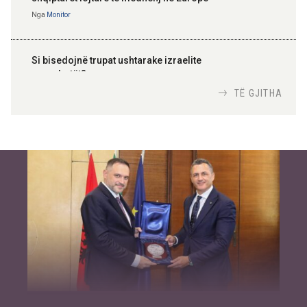
Nga
Monitor
Si bisedojnë trupat ushtarake izraelite
me robotët?
Nga
TiranaDiplomat.com
TË GJITHA
Si po e luftojnë terrorizmin shërbimet
inteligjente izraelite
Nga
Or Shalom