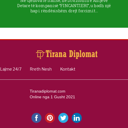
Në Gjenova të Italisë, në Divizionin e Anijeve
Detare të kompanisë “FINCANTIERI”, u hodh një
hap i rëndësishëm drejt forcimit…
Lajme 24/7
Rreth Nesh
Kontakt
Tiranadiplomat.com
Online nga 1 Gusht 2021