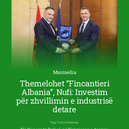
Masmedia
Themelohet “Fincantieri
Albania”, Nufi: Investim
për zhvillimin e industrisë
detare
Nga
Tirana Diplomat