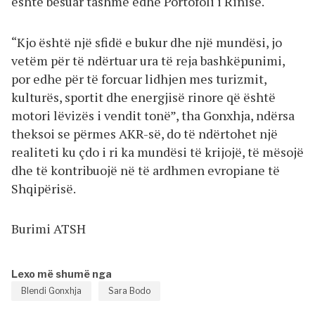
është besuar tashmë edhe Portofoli i Rinisë.
“Kjo është një sfidë e bukur dhe një mundësi, jo
vetëm për të ndërtuar ura të reja bashkëpunimi,
por edhe për të forcuar lidhjen mes turizmit,
kulturës, sportit dhe energjisë rinore që është
motori lëvizës i vendit tonë”, tha Gonxhja, ndërsa
theksoi se përmes AKR-së, do të ndërtohet një
realiteti ku çdo i ri ka mundësi të krijojë, të mësojë
dhe të kontribuojë në të ardhmen evropiane të
Shqipërisë.
Burimi ATSH
Lexo më shumë nga
Blendi Gonxhja
Sara Bodo