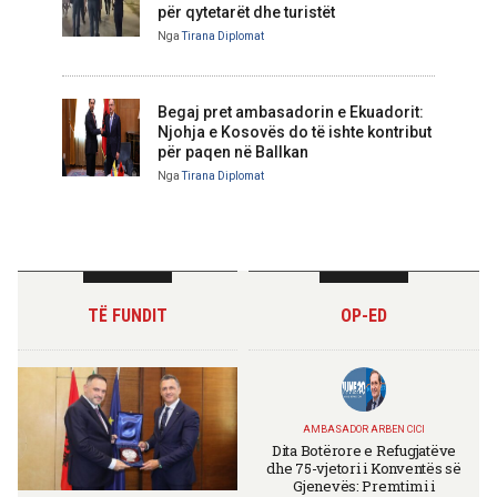
për qytetarët dhe turistët
Nga
Tirana Diplomat
Begaj pret ambasadorin e Ekuadorit:
Njohja e Kosovës do të ishte kontribut
për paqen në Ballkan
Nga
Tirana Diplomat
TË FUNDIT
OP-ED
AMBASADOR ARBEN CICI
Dita Botërore e Refugjatëve
dhe 75-vjetori i Konventës së
Gjenevës: Premtimi i