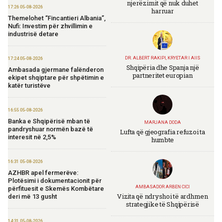
njerëzimit që nuk duhet
17:26 05-08-2026
harruar
Themelohet “Fincantieri Albania”,
Nufi: Investim për zhvillimin e
industrisë detare
DR. ALBERT RAKIPI, KRYETAR I AIIS
17:24 05-08-2026
Shqipëria dhe Spanja një
Ambasada gjermane falënderon
partneritet europian
ekipet shqiptare për shpëtimin e
katër turistëve
16:55 05-08-2026
Banka e Shqipërisë mban të
MARJANA DODA
pandryshuar normën bazë të
Lufta që gjeografia refuzoi ta
interesit në 2,5%
humbte
16:31 05-08-2026
AZHBR apel fermerëve:
Plotësimi i dokumentacionit për
AMBASADOR ARBEN CICI
përfituesit e Skemës Kombëtare
Vizita që ndryshoi të ardhmen
deri më 13 gusht
strategjike të Shqipërisë
14:31 05-08-2026