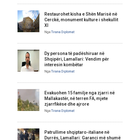
Restaurohet kisha e Shën Marisë në
Cerckë, monument kulture i shekullit
XI
Nga
Tirana Diplomat
Dy persona të padëshiruar në
Shqipëri, Lamallari: Vendim për
interesin kombëtar
Nga
Tirana Diplomat
Evakuohen 15 familje nga zjarri në
Mallakastër, në terren FA, mjete
zjarrfikëse dhe ajrore
Nga
Tirana Diplomat
Patrullime shqiptaro-italiane në
Durrës, Lamallari: Garanci më shumë