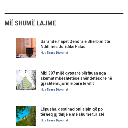
MË SHUMË LAJME
Sarandë, hapet Qendra e Shërbimit të
Ndihmës Juridike Falas
Nga
Tirana Diplomat
Mbi 397 mijë qytetarë përfituan nga
skemat mbështetëse shëndetësore në
gjashtëmujorin e parë të vitit
Nga
Tirana Diplomat
Lëpusha, destinacioni alpin që po
tërheq gjithnjë e më shumë turistë
Nga
Tirana Diplomat