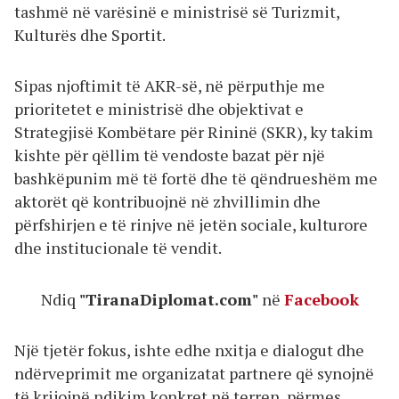
tashmë në varësinë e ministrisë së Turizmit,
Kulturës dhe Sportit.
Sipas njoftimit të AKR-së, në përputhje me
prioritetet e ministrisë dhe objektivat e
Strategjisë Kombëtare për Rininë (SKR), ky takim
kishte për qëllim të vendoste bazat për një
bashkëpunim më të fortë dhe të qëndrueshëm me
aktorët që kontribuojnë në zhvillimin dhe
përfshirjen e të rinjve në jetën sociale, kulturore
dhe institucionale të vendit.
Ndiq
"TiranaDiplomat.com"
në
Facebook
Një tjetër fokus, ishte edhe nxitja e dialogut dhe
ndërveprimit me organizatat partnere që synojnë
të krijojnë ndikim konkret në terren, përmes