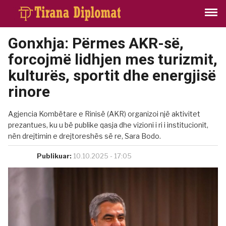
Gonxhja: Përmes AKR-së,
forcojmë lidhjen mes turizmit,
kulturës, sportit dhe energjisë
rinore
Agjencia Kombëtare e Rinisë (AKR) organizoi një aktivitet
prezantues, ku u bë publike qasja dhe vizioni i ri i institucionit,
nën drejtimin e drejtoreshës së re, Sara Bodo.
Publikuar:
10.10.2025 - 17:05