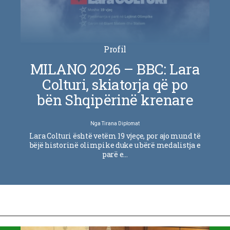
Profil
MILANO 2026 – BBC: Lara
Colturi, skiatorja që po
bën Shqipërinë krenare
Nga
Tirana Diplomat
Lara Colturi është vetëm 19 vjeçe, por ajo mund të
bëjë historinë olimpike duke u bërë medalistja e
parë e…