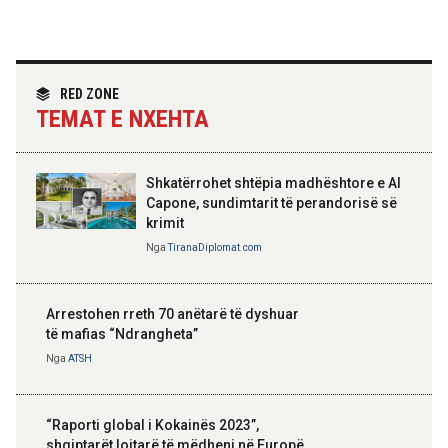
Hoxha takim me zyrtarë të lartë të DASH:
Angazhim i përbashkët për forcimin e
partneritetit strategjik
Nga
Tirana Diplomat
RED ZONE
TEMAT E NXEHTA
Shkatërrohet shtëpia madhështore e Al
Capone, sundimtarit të perandorisë së
krimit
Nga
TiranaDiplomat.com
Arrestohen rreth 70 anëtarë të dyshuar
të mafias “Ndrangheta”
Nga
ATSH
“Raporti global i Kokainës 2023”,
shqiptarët lojtarë të mëdhenj në Europë