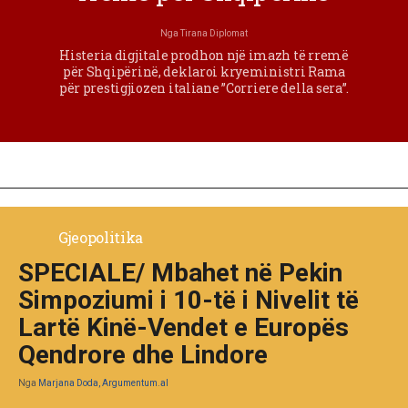
Nga
Tirana Diplomat
Histeria digjitale prodhon një imazh të rremë
për Shqipërinë, deklaroi kryeministri Rama
për prestigjiozen italiane ”Corriere della sera”.
Gjeopolitika
SPECIALE/ Mbahet në Pekin
Simpoziumi i 10-të i Nivelit të
Lartë Kinë-Vendet e Europës
Qendrore dhe Lindore
Nga
Marjana Doda, Argumentum.al