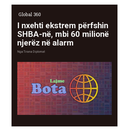
Global 360
I nxehti ekstrem përfshin
SHBA-në, mbi 60 milionë
njerëz në alarm
Nga
Tirana Diplomat