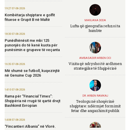
19:27 07-08-2026
Kombëtarja shqiptare e golfit
fituese e Grupit B në Maltë
MARJANA DODA
Lufta që gjeografia refuzoi ta
humbte
18:30 07-08-2026
Punëdhënësit me mbi 125
punonjës do të kenë kuota për
punësimin e grupeve të veçanta
AMBASADOR ARBEN CICI
Vizita që ndryshoi të ardhmen
16:35 07-08-2026
strategjike të Shqipërisë
Më shumë se futboll, kuqezinjtë
në Genuine Cup 2026
14:10 07-08-2026
Rama për “Financial Times”:
DR. ARBEN RAMKAJ
Teologu në shoqërinë
Shqipëria në rrugë të qartë drejt
shqiptare: ndërmjet formimit
Bashkimit Evropian
fetar dhe angazhimit publik
14:08 07-08-2026
“Fincantieri Albania” në Vlorë,