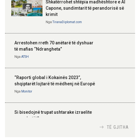
Shkatërrohet shtëpia madhështore e Al
Capone, sundimtarit të perandorisë së
krimit
Nga
TiranaDiplomat.com
Arrestohen rreth 70 anëtarë të dyshuar
të mafias “Ndrangheta”
Nga
ATSH
“Raporti global i Kokainës 2023”,
shqiptarët lojtarë të mëdhenj në Europë
Nga
Monitor
Si bisedojnë trupat ushtarake izraelite
me robotët?
Nga
TiranaDiplomat.com
TË GJITHA