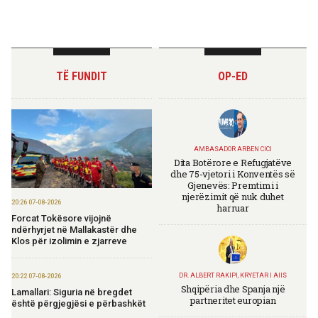
TË FUNDIT
OP-ED
AMBASADOR ARBEN CICI
Dita Botërore e Refugjatëve
dhe 75-vjetori i Konventës së
Gjenevës: Premtimi i
njerëzimit që nuk duhet
20:26 07-08-2026
harruar
Forcat Tokësore vijojnë
ndërhyrjet në Mallakastër dhe
Klos për izolimin e zjarreve
DR. ALBERT RAKIPI, KRYETAR I AIIS
20:22 07-08-2026
Shqipëria dhe Spanja një
Lamallari: Siguria në bregdet
partneritet europian
është përgjegjësi e përbashkët