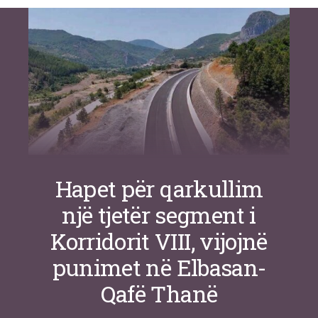
inteligjente izraelite
Nga
Or Shalom
Hapet për qarkullim
një tjetër segment i
Korridorit VIII, vijojnë
punimet në Elbasan-
Qafë Thanë