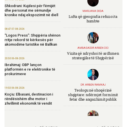
Shkodrani: Kujdesi për fëmijët
dhe personat me sëmundje
MARJANA DODA
kronike ndaj ekspozimit në diell
Lufta që gjeografia refuzoi ta
humbte
08:47 07-08-2026
“Logos Press”: Shqipëria shënon
rritje rekord të kërkesës për
akomodime turistike në Ballkan
AMBASADOR ARBEN CICI
Vizita që ndryshoi të ardhmen
strategjike të Shqipërisë
20:50 06-08-2026
Ibrahimaj: OBP lançon
platformën e re elektronike të
prokurimeve
DR. ARBEN RAMKAJ
19:50 06-08-2026
Teologu në shoqërinë
shqiptare: ndërmjet formimit
Koçiu: Elbasani, destinacion i
fetar dhe angazhimit publik
rëndësishëm dhe motor i
zhvillimit ekonomik të vendit
16:51 06-08-2026
Shqipëria avancon në zbatimin e
TIRANA DIPLOMAT