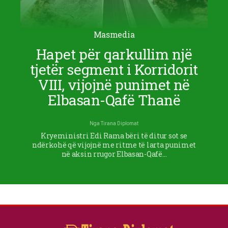
Masmedia
Hapet për qarkullim një
tjetër segment i Korridorit
VIII, vijojnë punimet në
Elbasan-Qafë Thanë
Nga
Tirana Diplomat
Kryeministri Edi Rama bëri të ditur sot se
ndërkohë që vijojnë me ritme të larta punimet
në aksin rrugor Elbasan-Qafë…