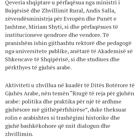
Qeveria shqiptare u përfaqësua nga ministri i
Bujqësisë dhe Zhvillimit Rural, Andis Salla,
zëvendësministrja për Evropën dhe Punët e
Jashtme, Miriam Shyti, si dhe përfaqësues të
institucioneve qendrore dhe vendore. Të
pranishëm ishin gjithashtu rektorë dhe pedagogë
nga universitete publike, anëtarë të Akademisë së
Shkencave të Shqipërisë, si dhe studiues dhe
përkthyes të gjuhës arabe.
Aktiviteti u zhvillua në kuadër të Ditës Botërore të
Gjuhës Arabe, nën temën “Rrugë të reja për gjuhën
arabe: politika dhe praktika për një të ardhme
gjuhësore më gjithëpërfshirëse”, duke theksuar
rolin e arabishtes si trashëgimi historike dhe
gjuhë bashkëkohore që nxit dialogun dhe
zhvillimin.