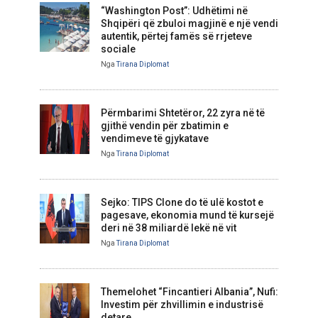
“Washington Post”: Udhëtimi në
Shqipëri që zbuloi magjinë e një vendi
autentik, përtej famës së rrjeteve
sociale
Nga
Tirana Diplomat
Përmbarimi Shtetëror, 22 zyra në të
gjithë vendin për zbatimin e
vendimeve të gjykatave
Nga
Tirana Diplomat
Sejko: TIPS Clone do të ulë kostot e
pagesave, ekonomia mund të kursejë
deri në 38 miliardë lekë në vit
Nga
Tirana Diplomat
Themelohet “Fincantieri Albania”, Nufi:
Investim për zhvillimin e industrisë
detare