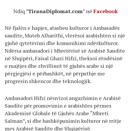
Ndiq
"TiranaDiplomat.com"
në
Facebook
Në fjalën e hapjes, atasheu kulturor i Ambasadës
saudite, Muteb Alharithi, vlerësoi arabishten si një
gjuhë qytetërimi dhe komunikimi ndërkulturor.
Ndërsa ambasadori i Mbretërisë së Arabisë Saudite
në Shqipëri, Faisal Ghazi Hifzi, theksoi rëndësinë
e ruajtjes dhe zhvillimit të gjuhës arabe si një
përgjegjësi e përbashkët, në përputhje me
progresin shkencor dhe teknologjik.
Ambasadori Hifzi nënvizoi angazhimin e Arabisë
Saudite për promovimin e arabishtes përmes
Akademisë Globale të Gjuhës Arabe “Mbreti
Salman”, si dhe bashkëpunimin kulturor në rritje
mes Arabisë Saudite dhe Shqipërisë.