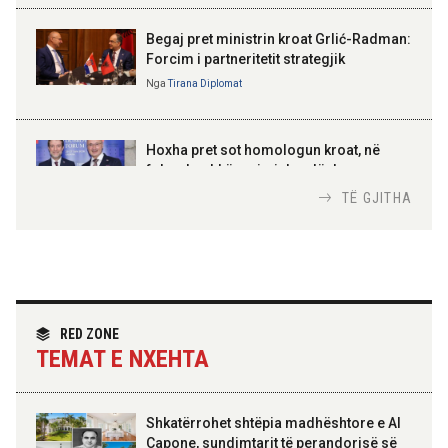
Gëzuar Ditën e Pavarësisë,
Kosovë!
Begaj pret ministrin kroat Grlić-Radman:
Forcim i partneritetit strategjik
Nga
Tirana Diplomat
AMER JUKA
100-vjetori i themelimit të
Hoxha pret sot homologun kroat, në
Urdhrit të Skënderbeut
fokus bashkëpunimi dypalësh
Nga
Tirana Diplomat
TË GJITHA
Hoxha takim me zyrtarë të lartë të DASH:
Angazhim i përbashkët për forcimin e
partneritetit strategjik
Nga
Tirana Diplomat
RED ZONE
TEMAT E NXEHTA
Shkatërrohet shtëpia madhështore e Al
Capone, sundimtarit të perandorisë së