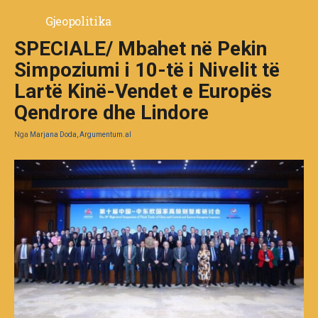
Gjeopolitika
SPECIALE/ Mbahet në Pekin
Simpoziumi i 10-të i Nivelit të
Lartë Kinë-Vendet e Europës
Qendrore dhe Lindore
Nga
Marjana Doda, Argumentum.al