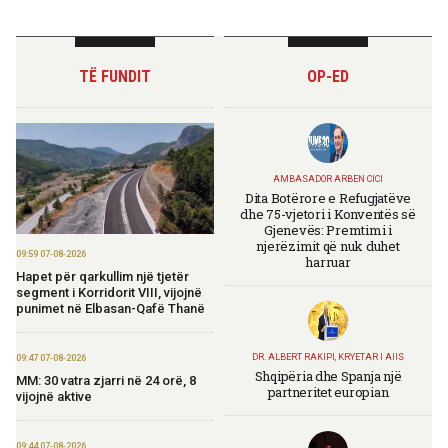
TË FUNDIT
OP-ED
AMBASADOR ARBEN CICI
Dita Botërore e Refugjatëve
dhe 75-vjetori i Konventës së
Gjenevës: Premtimi i
njerëzimit që nuk duhet
09:59 07-08-2026
harruar
Hapet për qarkullim një tjetër
segment i Korridorit VIII, vijojnë
punimet në Elbasan-Qafë Thanë
DR. ALBERT RAKIPI, KRYETAR I AIIS
09:47 07-08-2026
Shqipëria dhe Spanja një
MM: 30 vatra zjarri në 24 orë, 8
partneritet europian
vijojnë aktive
09:44 07-08-2026