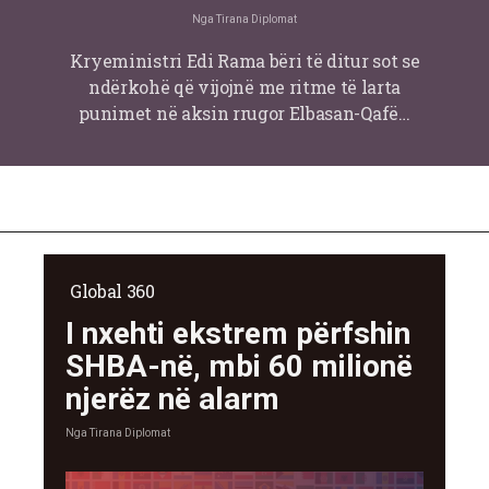
Nga
Tirana Diplomat
Kryeministri Edi Rama bëri të ditur sot se
ndërkohë që vijojnë me ritme të larta
punimet në aksin rrugor Elbasan-Qafë…
Global 360
I nxehti ekstrem përfshin
SHBA-në, mbi 60 milionë
njerëz në alarm
Nga
Tirana Diplomat