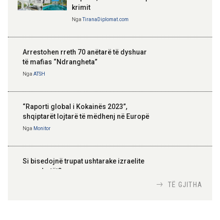
krimit
Nga
TiranaDiplomat.com
Arrestohen rreth 70 anëtarë të dyshuar
të mafias “Ndrangheta”
Nga
ATSH
“Raporti global i Kokainës 2023”,
shqiptarët lojtarë të mëdhenj në Europë
Nga
Monitor
Si bisedojnë trupat ushtarake izraelite
me robotët?
Nga
TiranaDiplomat.com
TË GJITHA
Si po e luftojnë terrorizmin shërbimet