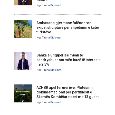
Nga
Tirana Diplomat
Ambasada gjermane falënderon
ekipet shqiptare për shpëtimin e katër
turistëve
Nga
Tirana Diplomat
Banka e Shqipërisë mban të
pandryshuar normën bazë të interesit
në 2,5%
Nga
Tirana Diplomat
AZHBR apel fermerëve: Plotësimi i
dokumentacionit për përfituesit e
Skemës Kombëtare deri më 13 gusht
Nga
Tirana Diplomat