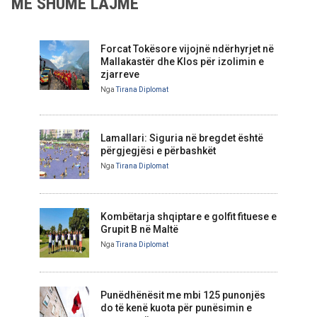
MË SHUMË LAJME
Forcat Tokësore vijojnë ndërhyrjet në
Mallakastër dhe Klos për izolimin e
zjarreve
Nga
Tirana Diplomat
Lamallari: Siguria në bregdet është
përgjegjësi e përbashkët
Nga
Tirana Diplomat
Kombëtarja shqiptare e golfit fituese e
Grupit B në Maltë
Nga
Tirana Diplomat
Punëdhënësit me mbi 125 punonjës
do të kenë kuota për punësimin e