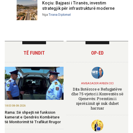
Koçiu: Bajpasi i Tiranës, investim
strategjik për infrastrukturë moderne
Nga
Tirana Diplomat
TË FUNDIT
OP-ED
AMBASADOR ARBEN CICI
Dita Botërore e Refugjatëve
dhe 75-vjetori i Konventës së
Gjenevës: Premtimi i
njerëzimit që nuk duhet
18:03 08-08-2026
harruar
Rama: Së shpejti në funksion
kamerat e Qendrës Kombëtare
të Monitorimit të Trafikut Rrugor