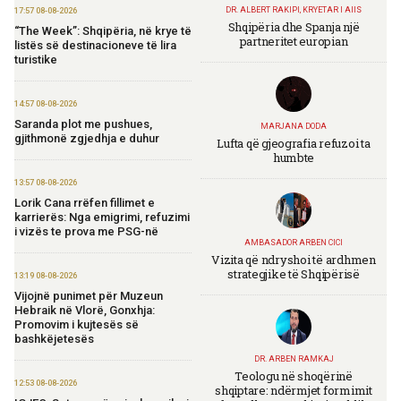
DR. ALBERT RAKIPI, KRYETAR I AIIS
17:57 08-08-2026
Shqipëria dhe Spanja një
“The Week”: Shqipëria, në krye të
partneritet europian
listës së destinacioneve të lira
turistike
14:57 08-08-2026
Saranda plot me pushues,
MARJANA DODA
gjithmonë zgjedhja e duhur
Lufta që gjeografia refuzoi ta
humbte
13:57 08-08-2026
Lorik Cana rrëfen fillimet e
karrierës: Nga emigrimi, refuzimi
i vizës te prova me PSG-në
AMBASADOR ARBEN CICI
Vizita që ndryshoi të ardhmen
strategjike të Shqipërisë
13:19 08-08-2026
Vijojnë punimet për Muzeun
Hebraik në Vlorë, Gonxhja:
Promovim i kujtesës së
bashkëjetesës
DR. ARBEN RAMKAJ
Teologu në shoqërinë
12:53 08-08-2026
shqiptare: ndërmjet formimit