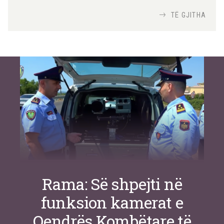
me robotët?
Nga
TiranaDiplomat.com
TË GJITHA
Si po e luftojnë terrorizmin shërbimet
inteligjente izraelite
Nga
Or Shalom
Rama: Së shpejti në
funksion kamerat e
Qendrës Kombëtare të