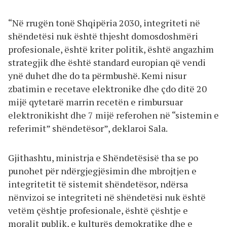
“Në rrugën tonë Shqipëria 2030, integriteti në
shëndetësi nuk është thjesht domosdoshmëri
profesionale, është kriter politik, është angazhim
strategjik dhe është standard europian që vendi
ynë duhet dhe do ta përmbushë. Kemi nisur
zbatimin e recetave elektronike dhe çdo ditë 20
mijë qytetarë marrin recetën e rimbursuar
elektronikisht dhe 7 mijë referohen në “sistemin e
referimit” shëndetësor”, deklaroi Sala.
Gjithashtu, ministrja e Shëndetësisë tha se po
punohet për ndërgjegjësimin dhe mbrojtjen e
integritetit të sistemit shëndetësor, ndërsa
nënvizoi se integriteti në shëndetësi nuk është
vetëm çështje profesionale, është çështje e
moralit publik, e kulturës demokratike dhe e