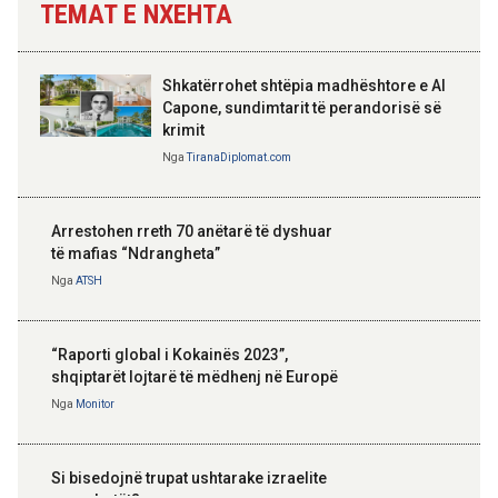
TEMAT E NXEHTA
Shkatërrohet shtëpia madhështore e Al
Capone, sundimtarit të perandorisë së
krimit
Nga
TiranaDiplomat.com
Arrestohen rreth 70 anëtarë të dyshuar
të mafias “Ndrangheta”
Nga
ATSH
“Raporti global i Kokainës 2023”,
shqiptarët lojtarë të mëdhenj në Europë
Nga
Monitor
Si bisedojnë trupat ushtarake izraelite