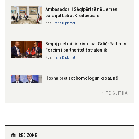
Ambasadori i Shqipërisë në Jemen
paraqet Letrat Kredenciale
Nga
Tirana Diplomat
BAJRAM BEGAJ, PRESIDENTI I REPUBLIKËS
SË SHQIPËRISË
Gëzuar Ditën e Pavarësisë,
Kosovë!
Begaj pret ministrin kroat Grlić-Radman:
Forcim i partneritetit strategjik
Nga
Tirana Diplomat
AMER JUKA
100-vjetori i themelimit të
Hoxha pret sot homologun kroat, në
Urdhrit të Skënderbeut
fokus bashkëpunimi dypalësh
Nga
Tirana Diplomat
TË GJITHA
Hoxha takim me zyrtarë të lartë të DASH:
Angazhim i përbashkët për forcimin e
partneritetit strategjik
Nga
Tirana Diplomat
RED ZONE