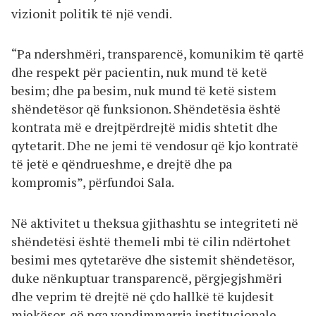
vizionit politik të një vendi.
“Pa ndershmëri, transparencë, komunikim të qartë
dhe respekt për pacientin, nuk mund të ketë
besim; dhe pa besim, nuk mund të ketë sistem
shëndetësor që funksionon. Shëndetësia është
kontrata më e drejtpërdrejtë midis shtetit dhe
qytetarit. Dhe ne jemi të vendosur që kjo kontratë
të jetë e qëndrueshme, e drejtë dhe pa
kompromis”, përfundoi Sala.
Në aktivitet u theksua gjithashtu se integriteti në
shëndetësi është themeli mbi të cilin ndërtohet
besimi mes qytetarëve dhe sistemit shëndetësor,
duke nënkuptuar transparencë, përgjegjshmëri
dhe veprim të drejtë në çdo hallkë të kujdesit
mjekësor, që nga vendimmarrja institucionale,