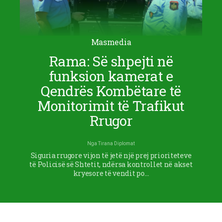
Masmedia
Rama: Së shpejti në
funksion kamerat e
Qendrës Kombëtare të
Monitorimit të Trafikut
Rrugor
Nga
Tirana Diplomat
Siguria rrugore vijon të jetë një prej prioriteteve
të Policisë së Shtetit, ndërsa kontrollet në akset
kryesore të vendit po…