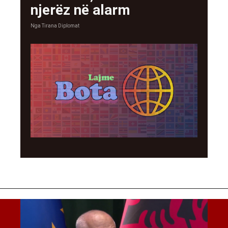
njerëz në alarm
Nga
Tirana Diplomat