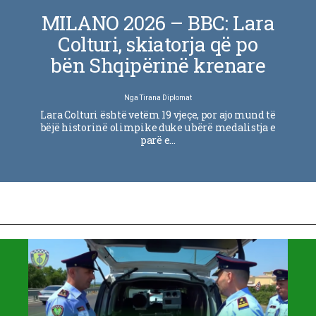
MILANO 2026 – BBC: Lara
Colturi, skiatorja që po
bën Shqipërinë krenare
Nga
Tirana Diplomat
Lara Colturi është vetëm 19 vjeçe, por ajo mund të
bëjë historinë olimpike duke u bërë medalistja e
parë e…