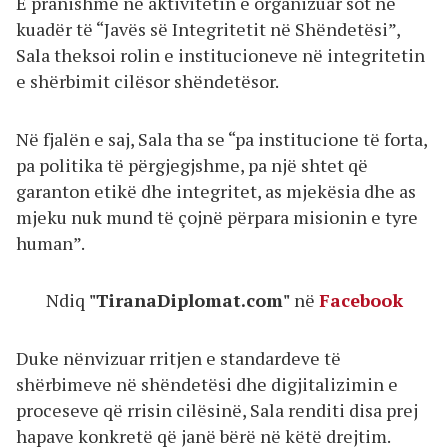
E pranishme në aktivitetin e organizuar sot në
kuadër të “Javës së Integritetit në Shëndetësi”,
Sala theksoi rolin e institucioneve në integritetin
e shërbimit cilësor shëndetësor.
Në fjalën e saj, Sala tha se “pa institucione të forta,
pa politika të përgjegjshme, pa një shtet që
garanton etikë dhe integritet, as mjekësia dhe as
mjeku nuk mund të çojnë përpara misionin e tyre
human”.
Ndiq
"TiranaDiplomat.com"
në
Facebook
Duke nënvizuar rritjen e standardeve të
shërbimeve në shëndetësi dhe digjitalizimin e
proceseve që rrisin cilësinë, Sala renditi disa prej
hapave konkretë që janë bërë në këtë drejtim.