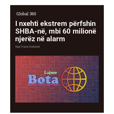
Global 360
I nxehti ekstrem përfshin
SHBA-në, mbi 60 milionë
njerëz në alarm
Nga
Tirana Diplomat