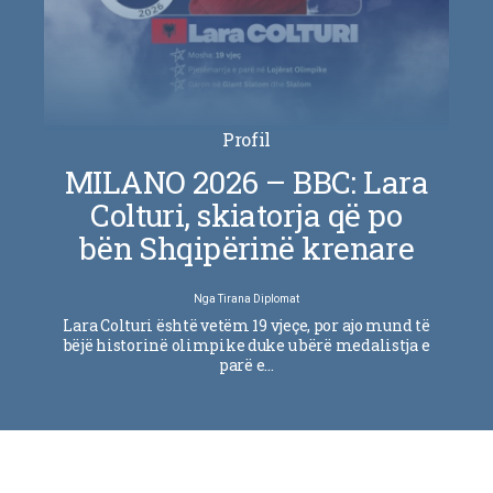
Profil
MILANO 2026 – BBC: Lara
Colturi, skiatorja që po
bën Shqipërinë krenare
Nga
Tirana Diplomat
Lara Colturi është vetëm 19 vjeçe, por ajo mund të
bëjë historinë olimpike duke u bërë medalistja e
parë e…