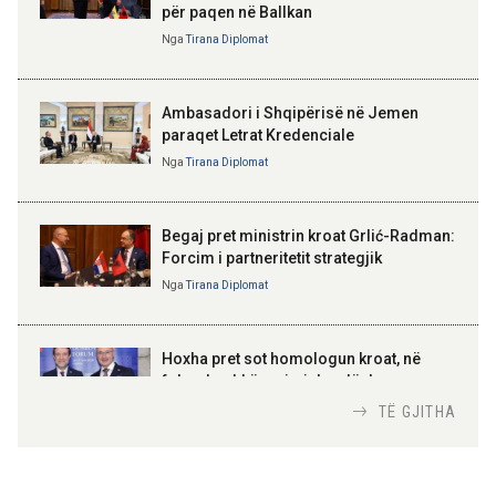
për paqen në Ballkan
ELISA SPIROPALI
Kriza e Parlamentit është
Nga
Tirana Diplomat
11:56 08-08-2026
kriza e Republikës
Për herë të parë, Forcat e
Parlamentare
Armatosura me mjete taktike
“Made in Albania”
Ambasadori i Shqipërisë në Jemen
paraqet Letrat Kredenciale
Nga
Tirana Diplomat
BAJRAM BEGAJ, PRESIDENTI I REPUBLIKËS
SË SHQIPËRISË
Gëzuar Ditën e Pavarësisë,
Kosovë!
Begaj pret ministrin kroat Grlić-Radman:
Forcim i partneritetit strategjik
Nga
Tirana Diplomat
AMER JUKA
100-vjetori i themelimit të
Hoxha pret sot homologun kroat, në
Urdhrit të Skënderbeut
fokus bashkëpunimi dypalësh
Nga
Tirana Diplomat
TË GJITHA
Hoxha takim me zyrtarë të lartë të DASH: