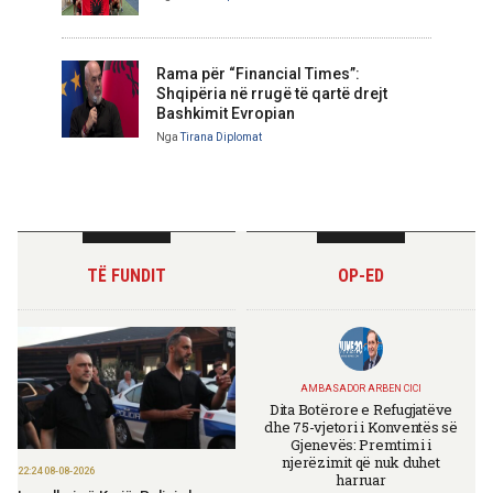
Rama për “Financial Times”:
Shqipëria në rrugë të qartë drejt
Bashkimit Evropian
Nga
Tirana Diplomat
TË FUNDIT
OP-ED
AMBASADOR ARBEN CICI
Dita Botërore e Refugjatëve
dhe 75-vjetori i Konventës së
Gjenevës: Premtimi i
njerëzimit që nuk duhet
22:24 08-08-2026
harruar