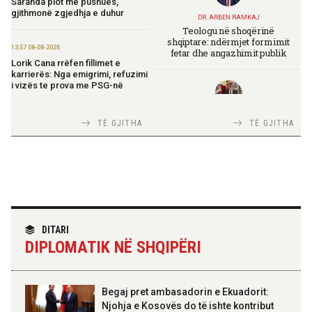
Saranda plot me pushues,
gjithmonë zgjedhja e duhur
DR. ARBEN RAMKAJ
Teologu në shoqërinë
shqiptare: ndërmjet formimit
13:57 08-08-2026
fetar dhe angazhimit publik
Lorik Cana rrëfen fillimet e
karrierës: Nga emigrimi, refuzimi
i vizës te prova me PSG-në
TIRANA DIPLOMAT
13:19 08-08-2026
TË GJITHA
TË GJITHA
Italia Strategjike — Ku është
Vijojnë punimet për Muzeun
Shqipëria?
Hebraik në Vlorë, Gonxhja:
Promovim i kujtesës së
bashkëjetesës
12:53 08-08-2026
TIRANA DIPLOMAT
IGJEO: Sot e nesër, nivel rreziku i
“Shqipëria në BE, projekt më i
DITARI
lartë për zjarre në tetë qarqe
madh se amaneti i
DIPLOMATIK NË SHQIPËRI
Skënderbeut dhe Ismail
Qemalit”
12:43 08-08-2026
Zhvillohet në Taxhikistan
Begaj pret ambasadorin e Ekuadorit:
seminari i leximit mbi librin e Xi
Jinpingut për qeverisjen e Kinës
Njohja e Kosovës do të ishte kontribut