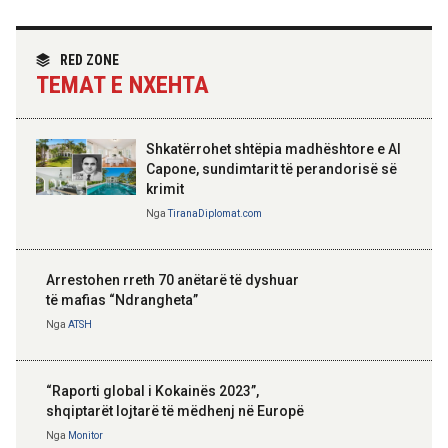
Angazhim i përbashkët për forcimin e
partneritetit strategjik
Nga
Tirana Diplomat
RED ZONE
TEMAT E NXEHTA
Shkatërrohet shtëpia madhështore e Al
Capone, sundimtarit të perandorisë së
krimit
Nga
TiranaDiplomat.com
Arrestohen rreth 70 anëtarë të dyshuar
të mafias “Ndrangheta”
Nga
ATSH
“Raporti global i Kokainës 2023”,
shqiptarët lojtarë të mëdhenj në Europë
Nga
Monitor