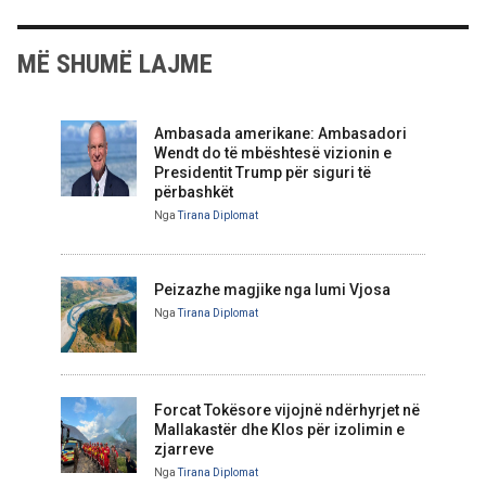
MË SHUMË LAJME
Ambasada amerikane: Ambasadori
Wendt do të mbështesë vizionin e
Presidentit Trump për siguri të
përbashkët
Nga
Tirana Diplomat
Peizazhe magjike nga lumi Vjosa
Nga
Tirana Diplomat
Forcat Tokësore vijojnë ndërhyrjet në
Mallakastër dhe Klos për izolimin e
zjarreve
Nga
Tirana Diplomat