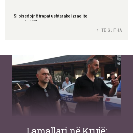
Si bisedojnë trupat ushtarake izraelite
me robotët?
Nga
TiranaDiplomat.com
TË GJITHA
Si po e luftojnë terrorizmin shërbimet
inteligjente izraelite
Nga
Or Shalom
Lamallari në Krujë: