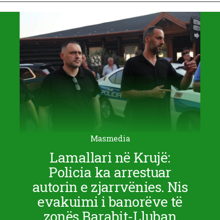
Masmedia
Lamallari në Krujë:
Policia ka arrestuar
autorin e zjarrvënies. Nis
evakuimi i banorëve të
zonës Barabit-Lluban