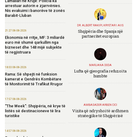
Lamallari në Krujë: Policia ka
arrestuar autorin e zjarrvënies.
Nis evakuimi i banorëve të zonës
Barabit-Lluban
DR. ALBERT RAKIPI, KRYETAR I AIIS
Shqipëria dhe Spanja një
21:27 08-08-2026
partneritet europian
Ekonomia në rritje, MF: 3 miliardë
euro më shumë qarkullim nga
bizneset dhe 148 mijë subjekte
të regjistruara
MARJANA DODA
18:03 08-08-2026
Lufta që gjeografia refuzoi ta
Rama: Së shpejti në funksion
humbte
kamerat e Qendrës Kombëtare
të Monitorimit të Trafikut Rrugor
17:57 08-08-2026
AMBASADOR ARBEN CICI
“The Week”: Shqipëria, në krye të
Vizita që ndryshoi të ardhmen
listës së destinacioneve të lira
strategjike të Shqipërisë
turistike
14:57 08-08-2026