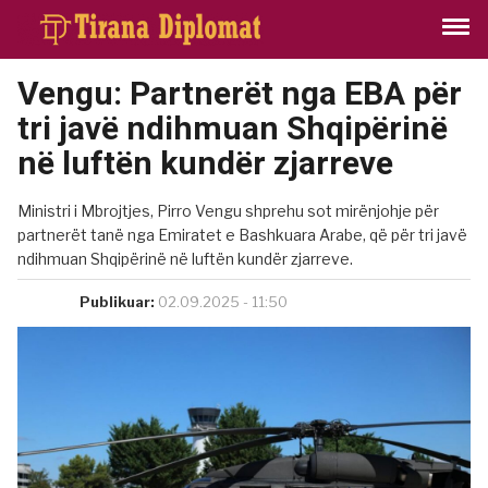
Vengu: Partnerët nga EBA për
tri javë ndihmuan Shqipërinë
në luftën kundër zjarreve
Ministri i Mbrojtjes, Pirro Vengu shprehu sot mirënjohje për
partnerët tanë nga Emiratet e Bashkuara Arabe, që për tri javë
ndihmuan Shqipërinë në luftën kundër zjarreve.
Publikuar:
02.09.2025 - 11:50