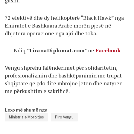
gusht.
72 efektivë dhe dy helikopterë “Black Hawk” nga
Emiratet e Bashkuara Arabe morën pjesë në
dhjetëra operacione nga ajri dhe toka.
Ndiq
"TiranaDiplomat.com"
në
Facebook
Vengu shprehu falënderimet për solidaritetin,
profesionalizmin dhe bashkëpunimin me trupat
shqiptare që çdo ditë mbrojnë jetën dhe natyrën
me përkushtim e sakrificë.
Lexo më shumë nga
Ministria e Mbrojtjes
Piro Vengu