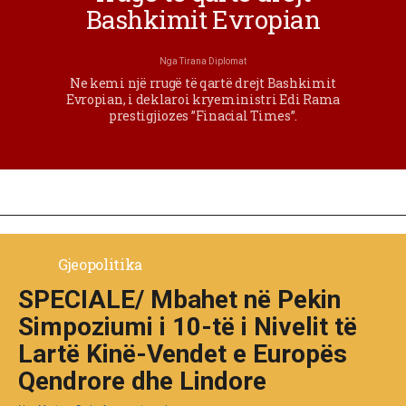
Bashkimit Evropian
Nga
Tirana Diplomat
Ne kemi një rrugë të qartë drejt Bashkimit
Evropian, i deklaroi kryeministri Edi Rama
prestigjiozes ”Finacial Times”.
Gjeopolitika
SPECIALE/ Mbahet në Pekin
Simpoziumi i 10-të i Nivelit të
Lartë Kinë-Vendet e Europës
Qendrore dhe Lindore