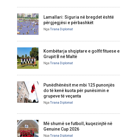
Lamallari: Siguria në bregdet është
përgjegjësi e përbashkët
Nga
Tirana Diplomat
Kombëtarja shqiptare e golfit fituese e
Grupit B në Maltë
Nga
Tirana Diplomat
Punëdhënësit me mbi 125 punonjës
do të kenë kuota për punësimin e
grupeve të veçanta
Nga
Tirana Diplomat
Më shumë se futboll, kuqezinjtë në
Genuine Cup 2026
Nga
Tirana Diplomat