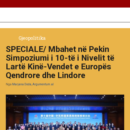
Gjeopolitika
SPECIALE/ Mbahet në Pekin
Simpoziumi i 10-të i Nivelit të
Lartë Kinë-Vendet e Europës
Qendrore dhe Lindore
Nga
Marjana Doda, Argumentum.al