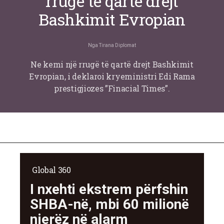
rrugë të qartë drejt
Bashkimit Evropian
Nga
Tirana Diplomat
Ne kemi një rrugë të qartë drejt Bashkimit
Evropian, i deklaroi kryeministri Edi Rama
prestigjiozes ”Finacial Times”.
Global 360
I nxehti ekstrem përfshin
SHBA-në, mbi 60 milionë
njerëz në alarm