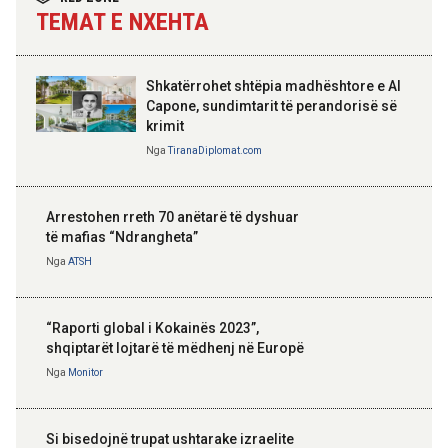
TEMAT E NXEHTA
Shkatërrohet shtëpia madhështore e Al
Capone, sundimtarit të perandorisë së
krimit
Nga
TiranaDiplomat.com
Arrestohen rreth 70 anëtarë të dyshuar
të mafias “Ndrangheta”
Nga
ATSH
“Raporti global i Kokainës 2023”,
shqiptarët lojtarë të mëdhenj në Europë
Nga
Monitor
Si bisedojnë trupat ushtarake izraelite