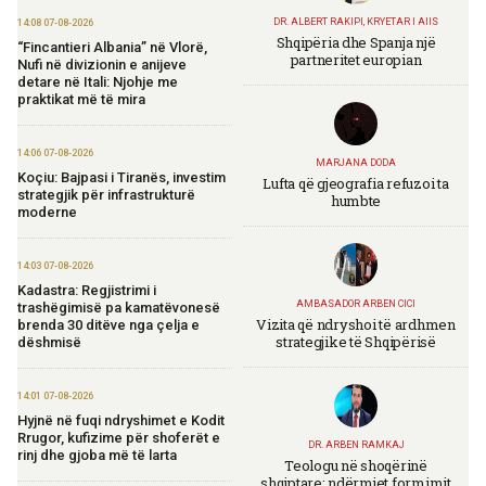
DR. ALBERT RAKIPI, KRYETAR I AIIS
14:08 07-08-2026
Shqipëria dhe Spanja një
“Fincantieri Albania” në Vlorë,
partneritet europian
Nufi në divizionin e anijeve
detare në Itali: Njohje me
praktikat më të mira
14:06 07-08-2026
MARJANA DODA
Koçiu: Bajpasi i Tiranës, investim
Lufta që gjeografia refuzoi ta
strategjik për infrastrukturë
humbte
moderne
14:03 07-08-2026
Kadastra: Regjistrimi i
AMBASADOR ARBEN CICI
trashëgimisë pa kamatëvonesë
Vizita që ndryshoi të ardhmen
brenda 30 ditëve nga çelja e
strategjike të Shqipërisë
dëshmisë
14:01 07-08-2026
Hyjnë në fuqi ndryshimet e Kodit
Rrugor, kufizime për shoferët e
DR. ARBEN RAMKAJ
rinj dhe gjoba më të larta
Teologu në shoqërinë
shqiptare: ndërmjet formimit