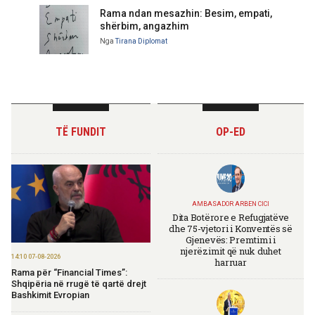
Rama ndan mesazhin: Besim, empati,
shërbim, angazhim
Nga
Tirana Diplomat
TË FUNDIT
OP-ED
AMBASADOR ARBEN CICI
Dita Botërore e Refugjatëve
dhe 75-vjetori i Konventës së
Gjenevës: Premtimi i
njerëzimit që nuk duhet
14:10 07-08-2026
harruar
Rama për “Financial Times”:
Shqipëria në rrugë të qartë drejt
Bashkimit Evropian