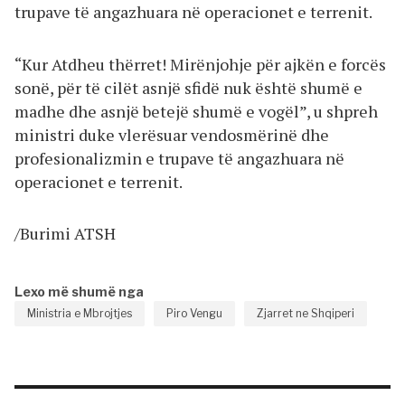
trupave të angazhuara në operacionet e terrenit.
“Kur Atdheu thërret! Mirënjohje për ajkën e forcës
sonë, për të cilët asnjë sfidë nuk është shumë e
madhe dhe asnjë betejë shumë e vogël”, u shpreh
ministri duke vlerësuar vendosmërinë dhe
profesionalizmin e trupave të angazhuara në
operacionet e terrenit.
/Burimi ATSH
Lexo më shumë nga
Ministria e Mbrojtjes
Piro Vengu
Zjarret ne Shqiperi