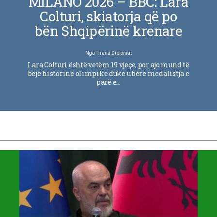
MILANO 2026 – BBC: Lara
Colturi, skiatorja që po
bën Shqipërinë krenare
Nga
Tirana Diplomat
Lara Colturi është vetëm 19 vjeçe, por ajo mund të
bëjë historinë olimpike duke u bërë medalistja e
parë e…