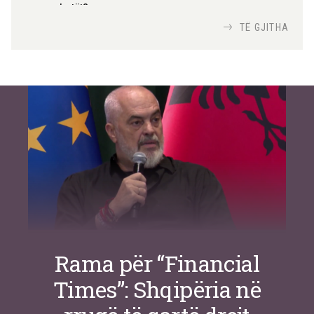
me robotët?
Nga
TiranaDiplomat.com
TË GJITHA
Si po e luftojnë terrorizmin shërbimet
inteligjente izraelite
Nga
Or Shalom
Rama për “Financial
Times”: Shqipëria në