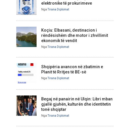
elektronike të prokurimeve
Nga
Tirana Diplomat
Koçiu: Elbasani, destinacion i
rëndësishëm dhe motor i zhvillimit
ekonomik të vendit
Nga
Tirana Diplomat
Shqipëria avancon në zbatimin e
Planit të Rritjes të BE-së
Nga
Tirana Diplomat
Begaj në panairin në Ulqin: Libri mban
gjallë gjuhën, kulturën dhe identitetin
tonë shqiptar
Nga
Tirana Diplomat