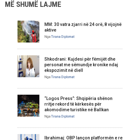
MË SHUMË LAJME
MM: 30 vatra zjarri në 24 orë, 8 vijojnë
aktive
Nga
Tirana Diplomat
Shkodrani: Kujdesi për fëmijët dhe
personat me sëmundje kronike ndaj
ekspozimit në diell
Nga
Tirana Diplomat
“Logos Press”: Shqipëria shënon
rritje rekord të kërkesës për
akomodime turistike në Ballkan
Nga
Tirana Diplomat
Ibrahimaj: OBP lançon platformën e re