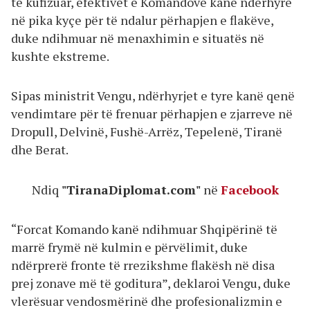
të kufizuar, efektivët e Komandove kanë ndërhyrë
në pika kyçe për të ndalur përhapjen e flakëve,
duke ndihmuar në menaxhimin e situatës në
kushte ekstreme.
Sipas ministrit Vengu, ndërhyrjet e tyre kanë qenë
vendimtare për të frenuar përhapjen e zjarreve në
Dropull, Delvinë, Fushë-Arrëz, Tepelenë, Tiranë
dhe Berat.
Ndiq
"TiranaDiplomat.com"
në
Facebook
“Forcat Komando kanë ndihmuar Shqipërinë të
marrë frymë në kulmin e përvëlimit, duke
ndërprerë fronte të rrezikshme flakësh në disa
prej zonave më të goditura”, deklaroi Vengu, duke
vlerësuar vendosmërinë dhe profesionalizmin e