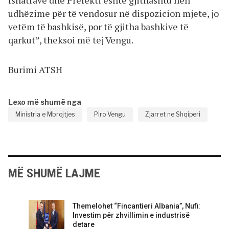
fshatrave dhe Prefekti është gjithashtu nën
udhëzime për të vendosur në dispozicion mjete, jo
vetëm të bashkisë, por të gjitha bashkive të
qarkut”, theksoi më tej Vengu.
Burimi ATSH
Lexo më shumë nga
Ministria e Mbrojtjes
Piro Vengu
Zjarret ne Shqiperi
MË SHUMË LAJME
Themelohet “Fincantieri Albania”, Nufi:
Investim për zhvillimin e industrisë
detare