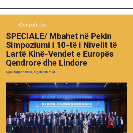
Gjeopolitika
SPECIALE/ Mbahet në Pekin
Simpoziumi i 10-të i Nivelit të
Lartë Kinë-Vendet e Europës
Qendrore dhe Lindore
Nga
Marjana Doda, Argumentum.al