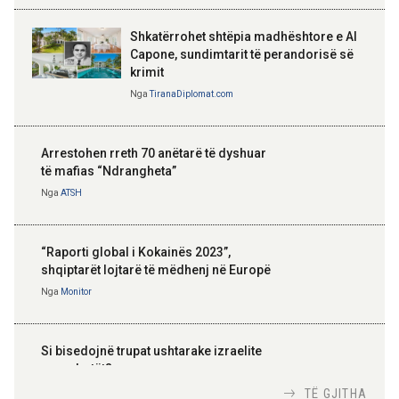
Shkatërrohet shtëpia madhështore e Al
Capone, sundimtarit të perandorisë së
krimit
Nga
TiranaDiplomat.com
Arrestohen rreth 70 anëtarë të dyshuar
të mafias “Ndrangheta”
Nga
ATSH
“Raporti global i Kokainës 2023”,
shqiptarët lojtarë të mëdhenj në Europë
Nga
Monitor
Si bisedojnë trupat ushtarake izraelite
me robotët?
Nga
TiranaDiplomat.com
TË GJITHA