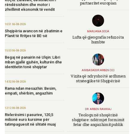
partneritet europian
rëndësishëm dhe motor i
zhvillimit ekonomik të vendit
16:51 06-08-2026
Shqipëria avancon në zbatimin e
MARJANA DODA
Planit të Rritjes të BE-së
Lufta që gjeografia refuzoi ta
humbte
15:53 06-08-2026
Begaj në panairin në Ulqin: Libri
mban gjallë gjuhën, kulturën dhe
identitetin tonë shqiptar
AMBASADOR ARBEN CICI
Vizita që ndryshoi të ardhmen
strategjike të Shqipërisë
14:32 06-08-2026
Rama ndan mesazhin: Besim,
empati, shërbim, angazhim
12:12 06-08-2026
DR. ARBEN RAMKAJ
Teologu në shoqërinë
Rivlerësimi i pasurive, 120,5
shqiptare: ndërmjet formimit
milionë euro kursime për
fetar dhe angazhimit publik
tatimpaguesit në shtatë muaj