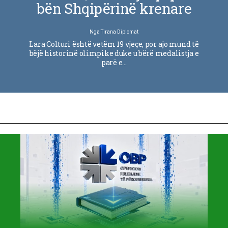
bën Shqipërinë krenare
Nga
Tirana Diplomat
Lara Colturi është vetëm 19 vjeçe, por ajo mund të
bëjë historinë olimpike duke u bërë medalistja e
parë e…