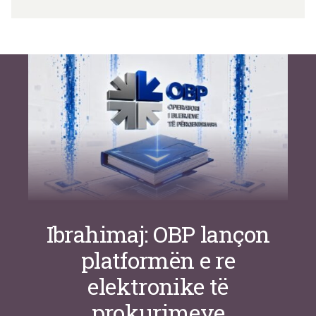
Si po e luftojnë terrorizmin shërbimet
inteligjente izraelite
Nga
Or Shalom
Ibrahimaj: OBP lançon
platformën e re
elektronike të
prokurimeve