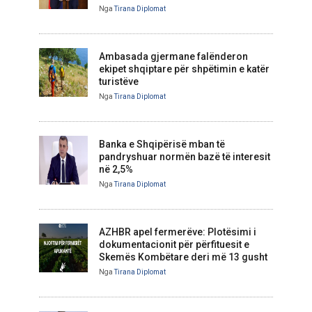
Nga
Tirana Diplomat
Ambasada gjermane falënderon
ekipet shqiptare për shpëtimin e katër
turistëve
Nga
Tirana Diplomat
Banka e Shqipërisë mban të
pandryshuar normën bazë të interesit
në 2,5%
Nga
Tirana Diplomat
AZHBR apel fermerëve: Plotësimi i
dokumentacionit për përfituesit e
Skemës Kombëtare deri më 13 gusht
Nga
Tirana Diplomat