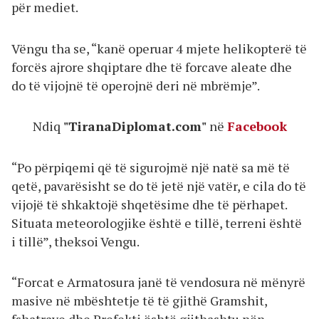
për mediet.
Vëngu tha se, “kanë operuar 4 mjete helikopterë të
forcës ajrore shqiptare dhe të forcave aleate dhe
do të vijojnë të operojnë deri në mbrëmje”.
Ndiq
"TiranaDiplomat.com"
në
Facebook
“Po përpiqemi që të sigurojmë një natë sa më të
qetë, pavarësisht se do të jetë një vatër, e cila do të
vijojë të shkaktojë shqetësime dhe të përhapet.
Situata meteorologjike është e tillë, terreni është
i tillë”, theksoi Vengu.
“Forcat e Armatosura janë të vendosura në mënyrë
masive në mbështetje të të gjithë Gramshit,