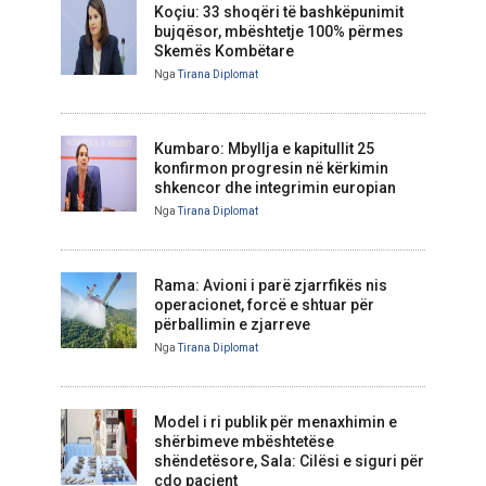
Koçiu: 33 shoqëri të bashkëpunimit
bujqësor, mbështetje 100% përmes
Skemës Kombëtare
Nga
Tirana Diplomat
Kumbaro: Mbyllja e kapitullit 25
konfirmon progresin në kërkimin
shkencor dhe integrimin europian
Nga
Tirana Diplomat
Rama: Avioni i parë zjarrfikës nis
operacionet, forcë e shtuar për
përballimin e zjarreve
Nga
Tirana Diplomat
Model i ri publik për menaxhimin e
shërbimeve mbështetëse
shëndetësore, Sala: Cilësi e siguri për
çdo pacient