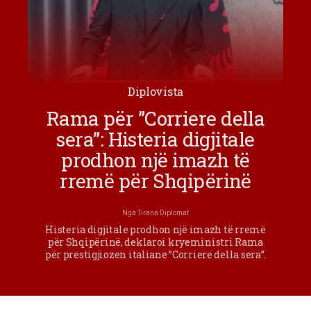
Diplovista
Rama për ”Corriere della
sera”: Histeria digjitale
prodhon një imazh të
rremë për Shqipërinë
Nga
Tirana Diplomat
Histeria digjitale prodhon një imazh të rremë
për Shqipërinë, deklaroi kryeministri Rama
për prestigjiozen italiane ”Corriere della sera”.