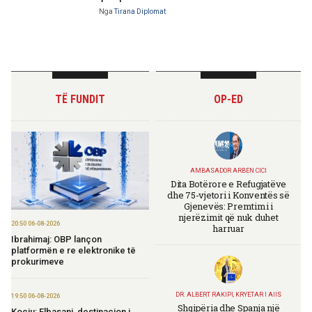
Nga
Tirana Diplomat
TË FUNDIT
OP-ED
AMBASADOR ARBEN CICI
Dita Botërore e Refugjatëve
dhe 75-vjetori i Konventës së
Gjenevës: Premtimi i
njerëzimit që nuk duhet
20:50 06-08-2026
harruar
Ibrahimaj: OBP lançon
platformën e re elektronike të
prokurimeve
DR. ALBERT RAKIPI, KRYETAR I AIIS
19:50 06-08-2026
Shqipëria dhe Spanja një
Koçiu: Elbasani, destinacion i