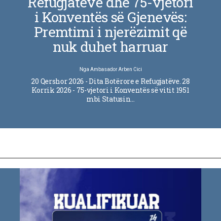
Refugjatëve dhe 75-vjetori
i Konventës së Gjenevës:
Premtimi i njerëzimit që
nuk duhet harruar
Nga
Ambasador Arben Cici
20 Qershor 2026 - Dita Botërore e Refugjatëve. 28
Korrik 2026 - 75-vjetori i Konventës së vitit 1951
mbi Statusin…