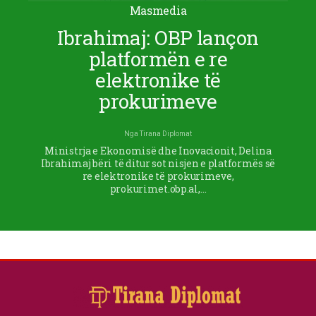
Masmedia
Ibrahimaj: OBP lançon
platformën e re
elektronike të
prokurimeve
Nga
Tirana Diplomat
Ministrja e Ekonomisë dhe Inovacionit, Delina
Ibrahimaj bëri të ditur sot nisjen e platformës së
re elektronike të prokurimeve,
prokurimet.obp.al,…