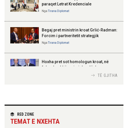
paraqet Letrat Kredenciale
Nga
Tirana Diplomat
BAJRAM BEGAJ, PRESIDENTI I REPUBLIKËS
SË SHQIPËRISË
Gëzuar Ditën e Pavarësisë,
Kosovë!
Begaj pret ministrin kroat Grlić-Radman:
Forcim i partneritetit strategjik
Nga
Tirana Diplomat
AMER JUKA
100-vjetori i themelimit të
Hoxha pret sot homologun kroat, në
Urdhrit të Skënderbeut
fokus bashkëpunimi dypalësh
Nga
Tirana Diplomat
TË GJITHA
Hoxha takim me zyrtarë të lartë të DASH:
Angazhim i përbashkët për forcimin e
partneritetit strategjik
Nga
Tirana Diplomat
RED ZONE
TEMAT E NXEHTA